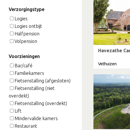
Verzorgingstype
Logies
Logies ontbijt
Halfpension
Volpension
Havezathe Ca
Voorzieningen
Vethuizen
Bar/café
Familiekamers
Fietsenstalling (afgesloten)
Fietsenstalling (niet
overdekt)
Fietsenstalling (overdekt)
Lift
Mindervalide kamers
Restaurant