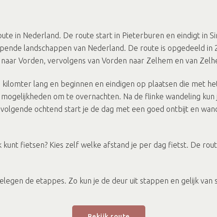
ute in Nederland. De route start in Pieterburen en eindigt in S
pende landschappen van Nederland. De route is opgedeeld in 2
 naar Vorden, vervolgens van Vorden naar Zelhem en van Zel
 kilomter lang en beginnen en eindigen op plaatsen die met he
 mogelijkheden om te overnachten. Na de flinke wandeling kun 
e volgende ochtend start je de dag met een goed ontbijt en wan
 kunt fietsen? Kies zelf welke afstand je per dag fietst. De ro
legen de etappes. Zo kun je de deur uit stappen en gelijk van s
Bekijk route