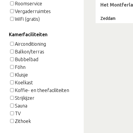
Roomservice
Het Montferl
Vergaderruimtes
Zeddam
WiFi (gratis)
Kamerfaciliteiten
Airconditioning
Balkon/terras
Bubbelbad
Föhn
Kluisje
Koelkast
Koffie- en theefaciliteiten
Strijkijzer
Sauna
TV
Zithoek