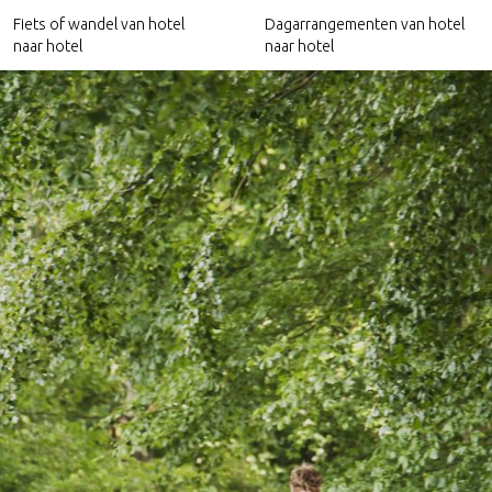
Fiets of wandel van hotel
Dagarrangementen van hotel
naar hotel
naar hotel
Hotels nabij het Pieterpad
Culinaire arrangementen
Hotels nabij het Trekvogelpad
Relax arrangementen
Hotels nabij Ode aan het Landschap
Culturele arrangementen