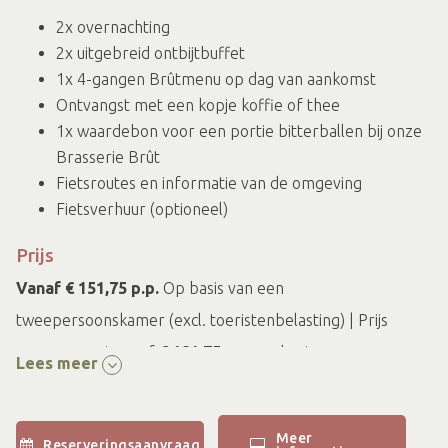
2x overnachting
2x uitgebreid ontbijtbuffet
1x 4-gangen Brûtmenu op dag van aankomst
Ontvangst met een kopje koffie of thee
1x waardebon voor een portie bitterballen bij onze
Brasserie Brût
Fietsroutes en informatie van de omgeving
Fietsverhuur (optioneel)
Prijs
Vanaf € 151,75 p.p.
Op basis van een
tweepersoonskamer (excl. toeristenbelasting) | Prijs
arrangement vanaf
€ 181,75 p.p.
op basis van een
Lees meer
eenpersoonskamer (excl. toeristenbelasting)
Meer
Reserveringsaanvraag