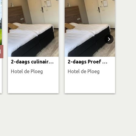
l
2-daags culinair arrangement
2-daags Proef & beleef de Achterhoek
Hotel de Ploeg
Hotel de Ploeg
Hotel