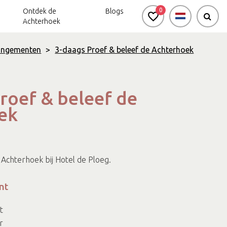
0
Ontdek de
Blogs
Achterhoek
angementen
>
3-daags Proef & beleef de Achterhoek
roef & beleef de
ek
 Achterhoek bij Hotel de Ploeg.
nt
t
r