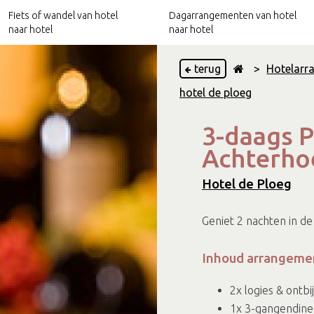
Fiets of wandel van hotel
Dagarrangementen van hotel
naar hotel
naar hotel
terug
>
Hotelarr
hotel de ploeg
Hotels nabij het Pieterpad
Culinaire arrangementen
3-daags P
Hotels nabij het Trekvogelpad
Relax arrangementen
Achterho
Hotels nabij Ode aan het Landschap
Culturele arrangementen
Hotel de Ploeg
Geniet 2 nachten in de
Inhoud arrangeme
2x logies & ontbij
1x 3-gangendine