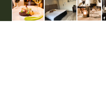
Over hotels in de Achterhoek
Vo
Privacyverklaring
Gebruiksvoorwaarden
Disclaimer & Copyright
Colofon