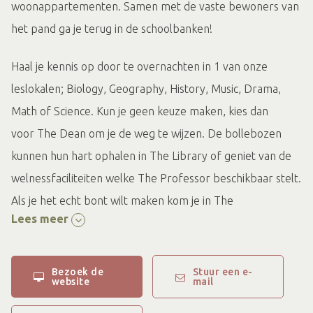
woonappartementen. Samen met de vaste bewoners van
het pand ga je terug in de schoolbanken!
Haal je kennis op door te overnachten in 1 van onze
leslokalen; Biology, Geography, History, Music, Drama,
Math of Science. Kun je geen keuze maken, kies dan
voor The Dean om je de weg te wijzen. De bollebozen
kunnen hun hart ophalen in The Library of geniet van de
welnessfaciliteiten welke The Professor beschikbaar stelt.
Als je het echt bont wilt maken kom je in The
Lees meer
Principal terecht, maar of dat nu zo’n straf is?
Bezoek de
Stuur een e-
website
mail