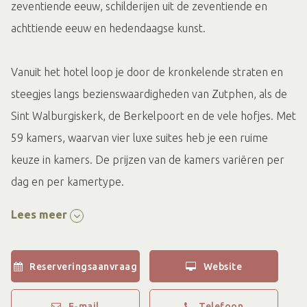
zeventiende eeuw, schilderijen uit de zeventiende en
achttiende eeuw en hedendaagse kunst.
Vanuit het hotel loop je door de kronkelende straten en
steegjes langs bezienswaardigheden van Zutphen, als de
Sint Walburgiskerk, de Berkelpoort en de vele hofjes. Met
59 kamers, waarvan vier luxe suites heb je een ruime
keuze in kamers. De prijzen van de kamers variëren per
dag en per kamertype.
Lees meer
Het Hampshire Hotel - 's Gravenhof in het centrum van
Zutphen is gevestigd op een toplocatie. Alleen al in het
Reserveringsaanvraag
Website
hotel zelf komt de historie je tegemoet. Vanuit het hotel
loop je langs de bezienswaardigheden van Zutphen.
E-mail
Telefoon