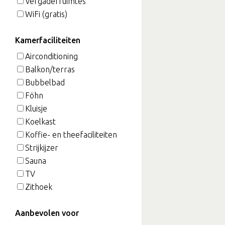
Vergaderruimtes
WiFi (gratis)
Kamerfaciliteiten
Airconditioning
Balkon/terras
Bubbelbad
Föhn
Kluisje
Koelkast
Koffie- en theefaciliteiten
Strijkijzer
Sauna
TV
Zithoek
Aanbevolen voor