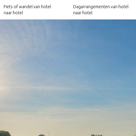
Fiets of wandel van hotel
Dagarrangementen van hotel
naar hotel
naar hotel
Hotels nabij het Pieterpad
Culinaire arrangementen
Hotels nabij het Trekvogelpad
Relax arrangementen
Hotels nabij Ode aan het Landschap
Culturele arrangementen