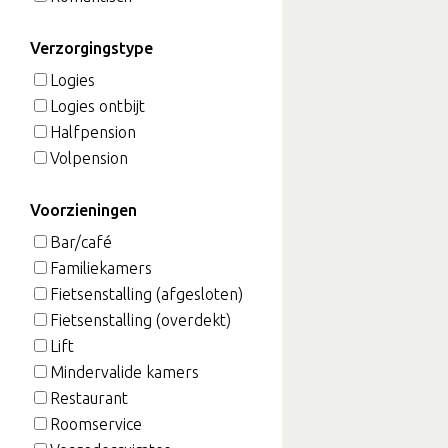
Verzorgingstype
Logies
Logies ontbijt
Halfpension
Volpension
Voorzieningen
Bar/café
Familiekamers
Fietsenstalling (afgesloten)
Fietsenstalling (overdekt)
Lift
Mindervalide kamers
Restaurant
Roomservice