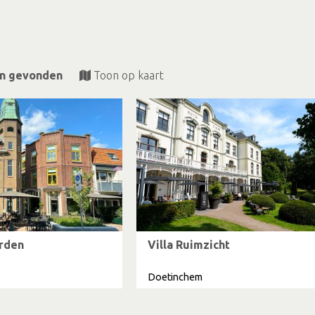
en gevonden
Toon op kaart
rden
Villa Ruimzicht
Doetinchem