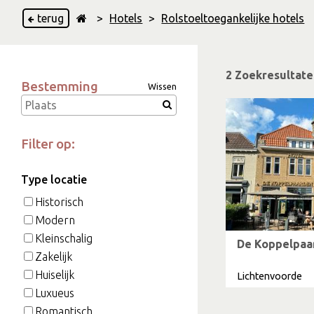
terug
>
Hotels
>
Rolstoeltoegankelijke hotels
2 Zoekresultat
Bestemming
Wissen
Filter op:
Type locatie
Historisch
Modern
Kleinschalig
De Koppelpaa
Zakelijk
Huiselijk
Lichtenvoorde
Luxueus
Romantisch