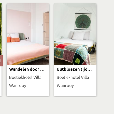
l
Van 
Wandelen door de Graafschap
Uutbloazen tijdens het Pieterpad
Boetiekhotel Villa
Boetiekhotel Villa
3-da
Wanrooy
Wanrooy
Wand