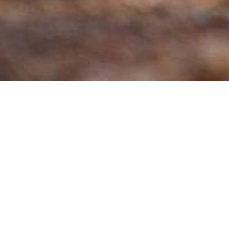
Over hotels in de Achterhoek
Vo
Privacyverklaring
Gebruiksvoorwaarden
Disclaimer & Copyright
Colofon