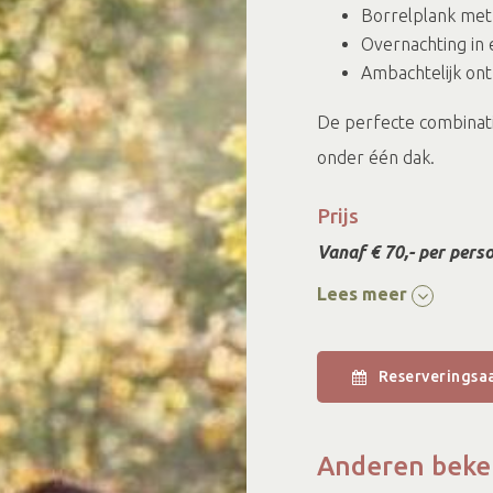
Borrelplank met e
Overnachting in 
Ambachtelijk ont
De perfecte combinati
onder één dak.
Prijs
Vanaf € 70,- per pers
beschikbaarheid.
Lees meer
Reserveringsa
Anderen beke