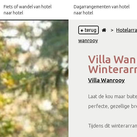
Fiets of wandel van hotel
Dagarrangementen van hotel
naar hotel
naar hotel
terug
>
Hotelarr
wanrooy
Hotels nabij het Pieterpad
Culinaire arrangementen
Villa Wan
Hotels nabij het Trekvogelpad
Relax arrangementen
Winterar
Hotels nabij Ode aan het Landschap
Culturele arrangementen
Villa Wanrooy
Laat de kou maar buite
perfecte, gezellige br
Tijdens dit winterarra