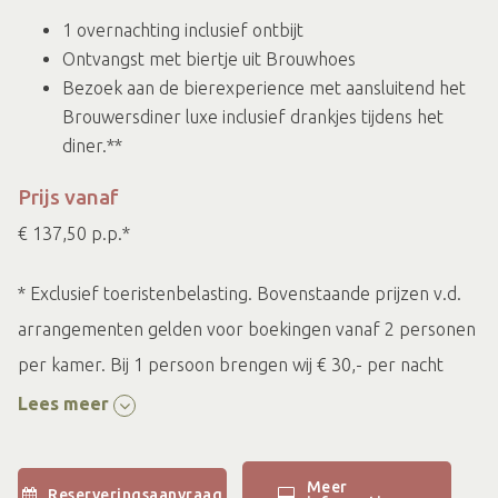
1 overnachting inclusief ontbijt
Ontvangst met biertje uit Brouwhoes
Bezoek aan de bierexperience met aansluitend het
Brouwersdiner luxe inclusief drankjes tijdens het
diner.**
Prijs vanaf
€ 137,50 p.p.*
* Exclusief toeristenbelasting. Bovenstaande prijzen v.d.
arrangementen gelden voor boekingen vanaf 2 personen
per kamer. Bij 1 persoon brengen wij € 30,- per nacht
extra in rekening. Als de voorkeur bij een boeking van het
Lees meer
arrangement uitgaat naar de bruidssuite of het
appartement brengen wij € 22,50 per persoon per nacht
Meer
Reserveringsaanvraag