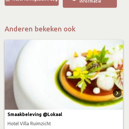
informatie
Achterhoek. De keuze is reuze! Dus we geven je ook alvast
enkele van onze tips mee. Toch zelf je route uitstippelen?
Met ons knooppuntenlabel hang je deze eenvoudig aan je
Anderen bekeken ook
fiets.
Het is mogelijk om bij ons elektrische fietsen te huren,
vraag naar de mogelijkheden.
Inhoud arrangement
2 overnachtingen bij Hotel Villa Ruimzicht
Beide ochtenden live cooking ontbijt
1x 6 gangen diner bij Restaurant Lokaal
1x 4-gangen diner bij ons restaurant Bar & Bites
Smaakbeleving @Lokaal
Een knooppuntenkaart van de Achterhoek
Hotel Villa Ruimzicht
Onze tips voor de leukste fietsroutes