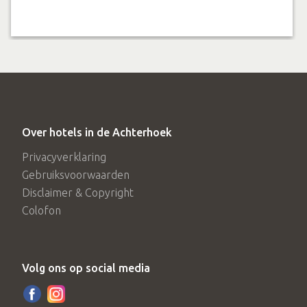
Een knooppuntenhanger voor aan het stuur
Prijs
€318,- per persoon*
*o.b.v. tweepersoons bezetting en beschikbaarheid
*Bovenstaande prijs is geldig op maandag- t/m
Over hotels in de Achterhoek
donderdagnacht. Voor vrijdag- en zaterdagnacht geldt een
Privacyverklaring
toeslag van € 20,- per kamer. Op zondag slaap je extra
Gebruiksvoorwaarden
voordelig met een korting van € 10,- per kamer. De prijs is
Disclaimer & Copyright
Colofon
gebaseerd op een verblijf in een Lifestyle kamer. Overige
kamertypes zijn mogelijk met toeslag.
Volg ons op social media