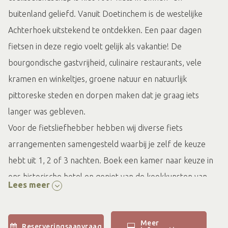
buitenland geliefd. Vanuit Doetinchem is de westelijke
Achterhoek uitstekend te ontdekken. Een paar dagen
fietsen in deze regio voelt gelijk als vakantie! De
bourgondische gastvrijheid, culinaire restaurants, vele
kramen en winkeltjes, groene natuur en natuurlijk
pittoreske steden en dorpen maken dat je graag iets
langer was gebleven.
Voor de fietsliefhebber hebben wij diverse fiets
arrangementen samengesteld waarbij je zelf de keuze
hebt uit 1, 2 of 3 nachten. Boek een kamer naar keuze in
ons historische hotel en geniet van de kookkunsten van
Lees meer
het keukenteam van Chef Bjorn Massop. Een lekker (live
cooking) ontbijt mag ook niet ontbreken. Je ontvangt bij
Meer
jouw reservering een knooppuntenkaart van de
Reserveringsaanvraag