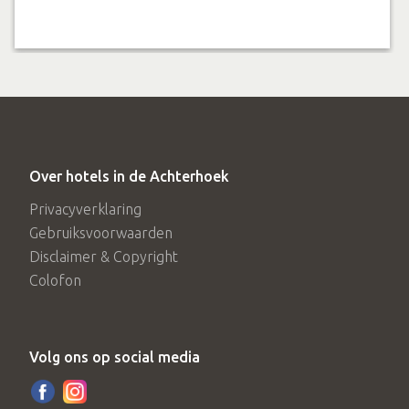
Een knooppuntenhanger voor aan het stuur
Prijs
€318,- per persoon*
*o.b.v. tweepersoons bezetting en beschikbaarheid
*Bovenstaande prijs is geldig op maandag- t/m
Over hotels in de Achterhoek
donderdagnacht. Voor vrijdag- en zaterdagnacht geldt een
Privacyverklaring
toeslag van € 20,- per kamer. Op zondag slaap je extra
Gebruiksvoorwaarden
voordelig met een korting van € 10,- per kamer. De prijs is
Disclaimer & Copyright
Colofon
gebaseerd op een verblijf in een Lifestyle kamer. Overige
kamertypes zijn mogelijk met toeslag.
Volg ons op social media