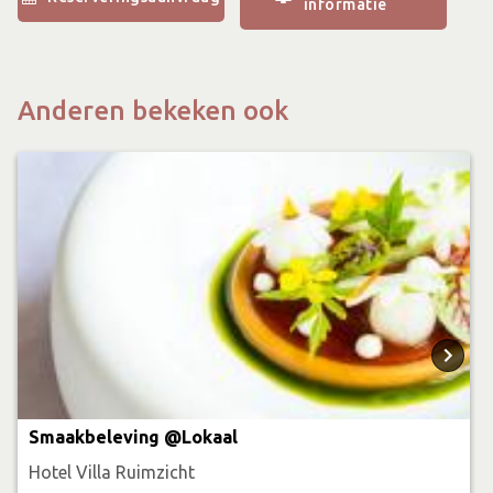
informatie
Achterhoek. De keuze is reuze! Dus we geven je ook alvast
enkele van onze tips mee. Toch zelf je route uitstippelen?
Met ons knooppuntenlabel hang je deze eenvoudig aan je
Anderen bekeken ook
fiets.
Het is mogelijk om bij ons elektrische fietsen te huren,
vraag naar de mogelijkheden.
Inhoud arrangement
2 overnachtingen bij Hotel Villa Ruimzicht
Beide ochtenden live cooking ontbijt
1x 6 gangen diner bij Restaurant Lokaal
1x 4-gangen diner bij ons restaurant Bar & Bites
Smaakbeleving @Lokaal
Een knooppuntenkaart van de Achterhoek
Hotel Villa Ruimzicht
Onze tips voor de leukste fietsroutes