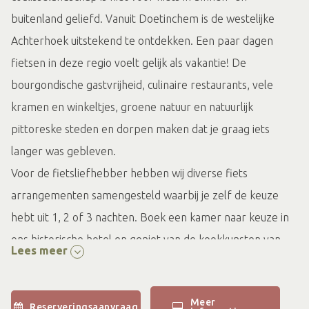
buitenland geliefd. Vanuit Doetinchem is de westelijke
Achterhoek uitstekend te ontdekken. Een paar dagen
fietsen in deze regio voelt gelijk als vakantie! De
bourgondische gastvrijheid, culinaire restaurants, vele
kramen en winkeltjes, groene natuur en natuurlijk
pittoreske steden en dorpen maken dat je graag iets
langer was gebleven.
Voor de fietsliefhebber hebben wij diverse fiets
arrangementen samengesteld waarbij je zelf de keuze
hebt uit 1, 2 of 3 nachten. Boek een kamer naar keuze in
ons historische hotel en geniet van de kookkunsten van
Lees meer
het keukenteam van Chef Bjorn Massop. Een lekker (live
cooking) ontbijt mag ook niet ontbreken. Je ontvangt bij
Meer
jouw reservering een knooppuntenkaart van de
Reserveringsaanvraag