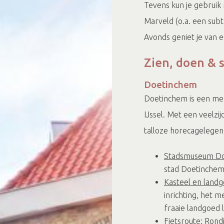
Tevens kun je gebruik 
Marveld (o.a. een subt
Avonds geniet je van e
Zien, doen & 
Doetinchem
Doetinchem is een mee
IJssel. Met een veelzi
talloze horecagelegenh
Stadsmuseum D
stad Doetinche
Kasteel en land
inrichting, het 
fraaie landgoed 
Fietsroute:
Rond