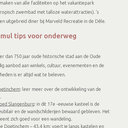
maken van alle faciliteiten op het vakantiepark
ropisch zwembad met talloze waterattracties). ’s
en uitgebreid diner bij Marveld Recreatie in de Dêle.
smul tips voor onderweg
r dan 750 jaar oude historische stad aan de Oude
jdig aanbod aan winkels, cultuur, evenementen en de
eden is er altijd wat te beleven.
oetinchem
: leer meer over de ontwikkeling van de
m.
goed Slangenburg
: in dit 17e -eeuwse kasteel is de
meubilair en de wandschilderijen bewaard gebleven. Het
leent zich goed voor een wandeling.
je Doetinchem
– 43,4 km: voert je langs kastelen en