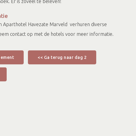
hoek. Er is zoveel te beleven!
tie
 en Aparthotel Havezate Marveld verhuren diverse
 Neem contact op met de hotels voor meer informatie.
gement
<< Ga terug naar dag 2