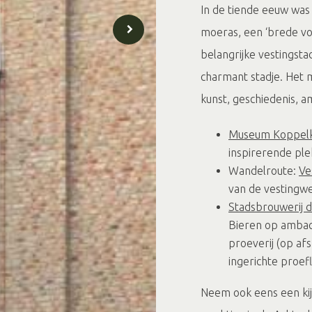
In de tiende eeuw was
moeras, een ‘brede vo
belangrijke vestingsta
charmant stadje. Het
kunst, geschiedenis, a
Museum Koppel
inspirerende plek
Wandelroute:
Ve
van de vestingw
Stadsbrouwerij
Bieren op ambach
proeverij (op afs
ingerichte proef
Neem ook eens een ki