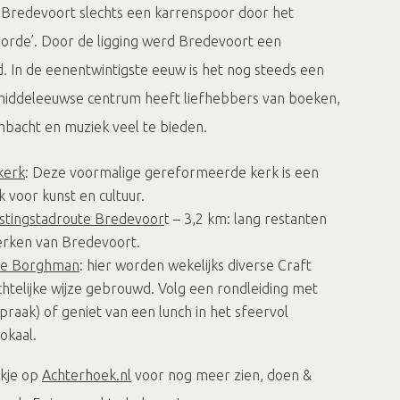
 Bredevoort slechts een karrenspoor door het
orde’. Door de ligging werd Bredevoort een
d. In de eenentwintigste eeuw is het nog steeds een
 middeleeuwse centrum heeft liefhebbers van boeken,
mbacht en muziek veel te bieden.
kerk
: Deze voormalige gereformeerde kerk is een
 voor kunst en cultuur.
stingstadroute Bredevoor
t – 3,2 km: lang restanten
erken van Bredevoort.
 de Borghman
: hier worden wekelijks diverse Craft
telijke wijze gebrouwd. Volg een rondleiding met
praak) of geniet van een lunch in het sfeervol
lokaal.
jkje op
Achterhoek.nl
voor nog meer zien, doen &