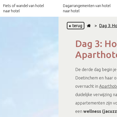
Fiets of wandel van hotel
Dagarrangementen van hotel
naar hotel
naar hotel
terug
>
Dag 3: Ho
Hotels nabij het Pieterpad
Culinaire arrangementen
Dag 3: Hot
Hotels nabij het Trekvogelpad
Relax arrangementen
Aparthot
Hotels nabij Ode aan het Landschap
Culturele arrangementen
De derde dag begin je 
Doetinchem en haar om
overnacht in
Aparthot
duidelijke verwijzing n
appartementen zijn voo
een
wellness (jacuz