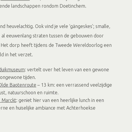
llende landschappen rondom Doetinchem.
nd heuvelachtig. Ook vind je vele ‘gängeskes’; smalle,
e al eeuwenlang straten tussen de gebouwen door
 Het dorp heeft tijdens de Tweede Wereldoorlog een
ld in het verzet.
rduikmuseum
: vertelt over het leven van een gewone
ongewone tijden.
Olde Baotenroute
– 13 km: een verrassend veelzijdige
ust, natuurschoon en ruimte.
 Marckt
: geniet hier van een heerlijke lunch in een
erne en huiselijke ambiance met Achterhoekse