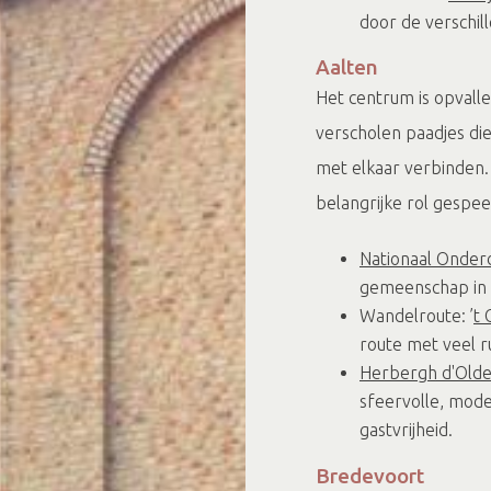
door de verschi
Aalten
Het centrum is opvalle
verscholen paadjes di
met elkaar verbinden.
belangrijke rol gespee
Nationaal Onde
gemeenschap in 
Wandelroute: ’
t 
route met veel r
Herbergh d'Olde
sfeervolle, mod
gastvrijheid.
Bredevoort