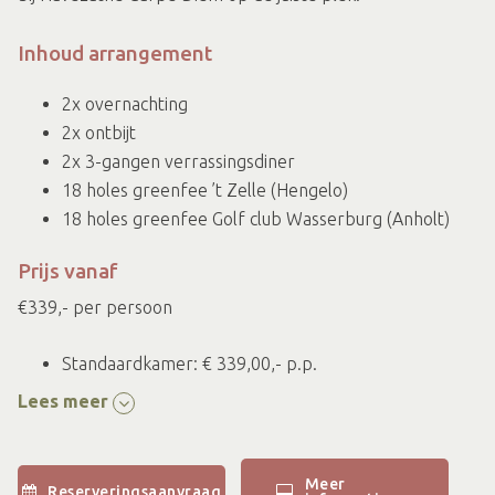
Inhoud arrangement
2x overnachting
2x ontbijt
2x 3-gangen verrassingsdiner
18 holes greenfee ’t Zelle (Hengelo)
18 holes greenfee Golf club Wasserburg (Anholt)
Prijs vanaf
€339,- per persoon
Standaardkamer: € 339,00,- p.p.
Comfortkamer: € 359,00,- p.p.
Lees meer
Terraskamer: € 359,00,- p.p.
Suite: € 379,00,- p.p.
Single: v.a. € 409,00,- p.p.
Meer
Reserveringsaanvraag