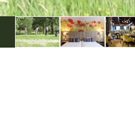
Over hotels in de Achterhoek
Vo
Privacyverklaring
Gebruiksvoorwaarden
Disclaimer & Copyright
Colofon