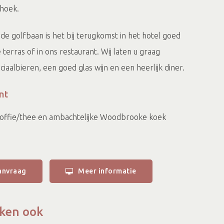
rhoek.
de golfbaan is het bij terugkomst in het hotel goed
terras of in ons restaurant. Wij laten u graag
iaalbieren, een goed glas wijn en een heerlijk diner.
nt
offie/thee en ambachtelijke Woodbrooke koek
n in een standaard tweepersoonskamer
terhoeks ontbijtbuffet
elf samen te stellen)
rgangen Chef's choise op de tweede avond
anvraag
Meer informatie
les) Golfclub 't Zelle in Hengelo (Gld)
aats met oplaadpunt
senstalling met oplaadmogelijkheden en ANWB
ken ook
ffer