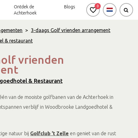
0
Ontdek de
Blogs
Achterhoek
ngementen
>
3-daags Golf vrienden arrangement
l & restaurant
olf vrienden
ent
oedhotel & Restaurant
één van de mooiste golfbanen van de Achterhoek in
ntspannen verblijf in Woodbrooke Landgoedhotel &
tige natuur bij
Golfclub 't Zelle
en geniet van de rust