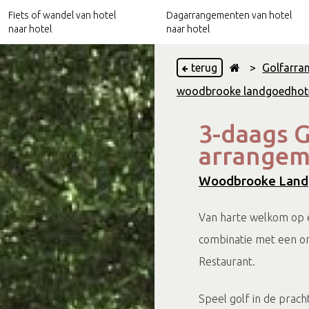
Fiets of wandel van hotel
Dagarrangementen van hotel
naar hotel
naar hotel
terug
>
Golfarra
woodbrooke landgoedhote
Hotels nabij het Pieterpad
Culinaire arrangementen
3-daags G
Hotels nabij het Trekvogelpad
Relax arrangementen
arrangem
Hotels nabij Ode aan het Landschap
Culturele arrangementen
Woodbrooke Landg
Van harte welkom op 
combinatie met een o
Restaurant.
Speel golf in de prach