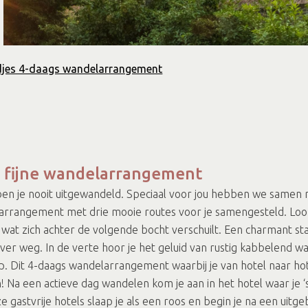
adjes 4-daags wandelarrangement
 fijne wandelarrangement
ben je nooit uitgewandeld. Speciaal voor jou hebben we samen 
elarrangement met drie mooie routes voor je samengesteld. Lo
 wat zich achter de volgende bocht verschuilt. Een charmant s
ver weg. In de verte hoor je het geluid van rustig kabbelend wa
p. Dit 4-daags wandelarrangement waarbij je van hotel naar hot
Na een actieve dag wandelen kom je aan in het hotel waar je ‘
 gastvrije hotels slaap je als een roos en begin je na een uitge