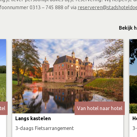
efoonnummer 0313 – 745 888 of via
reserveren@stadshoteldoe
Bekijk 
tel
Van hotel naar hotel
Langs kastelen
H
3-daags Fietsarrangement
3