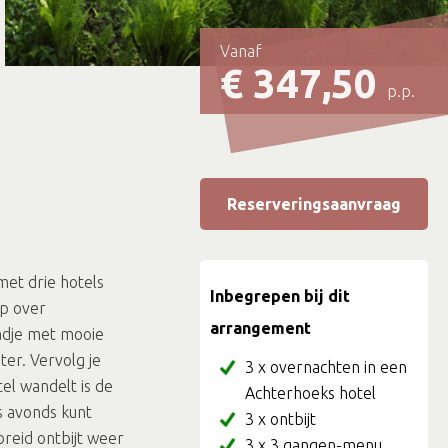
Vanaf
€ 347,50
p.p.
Reserveringsaanvraag
met drie hotels
Inbegrepen bij dit
op over
arrangement
tadje met mooie
ter. Vervolg je
3 x overnachten in een
el wandelt is de
Achterhoeks hotel
s avonds kunt
3 x ontbijt
breid ontbijt weer
3 x 3 gangen-menu