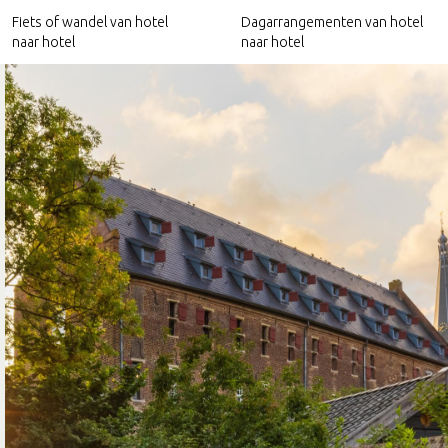
Fiets of wandel van hotel
Dagarrangementen van hotel
naar hotel
naar hotel
Hotels nabij het Pieterpad
Culinaire arrangementen
Hotels nabij het Trekvogelpad
Relax arrangementen
Hotels nabij Ode aan het Landschap
Culturele arrangementen