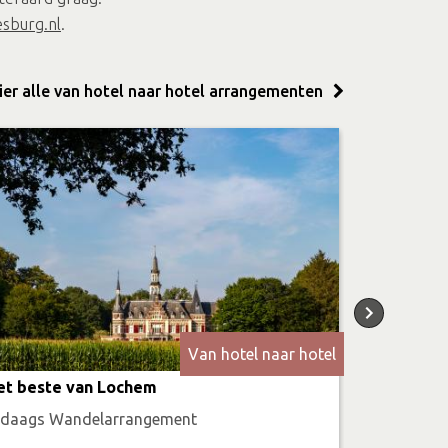
sburg.nl
.
hier alle van hotel naar hotel arrangementen
Van hotel naar hotel
et beste van Lochem
Historisch
-daags Wandelarrangement
4-daags F