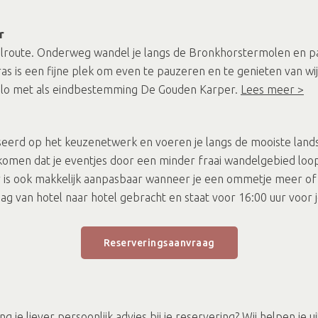
r
elroute. Onderweg wandel je langs de Bronkhorstermolen en pa
as is een fijne plek om even te pauzeren en te genieten van wi
lo met als eindbestemming De Gouden Karper.
Lees meer >
seerd op het keuzenetwerk en voeren je langs de mooiste lan
komen dat je eventjes door een minder fraai wandelgebied loop
ar is ook makkelijk aanpasbaar wanneer je een ommetje meer of
ag van hotel naar hotel gebracht en staat voor 16:00 uur voor j
Reserveringsaanvraag
je liever persoonlijk advies bij je reservering? Wij helpen je u