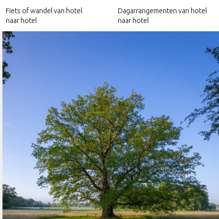
Fiets of wandel van hotel
Dagarrangementen van hotel
naar hotel
naar hotel
Hotels nabij het Pieterpad
Culinaire arrangementen
Hotels nabij het Trekvogelpad
Relax arrangementen
Hotels nabij Ode aan het Landschap
Culturele arrangementen