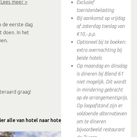
.
Lees meer >
Exclusief
toeristenbelasting
Bij aankomst op vrijdag
p de eerste dag
of zaterdag toeslag van
 doen. In het
€10,- p.p.
nen.
Optioneel bij te boeken:
extra overnachting bij
beide hotels
Op maandag en dinsdag
is dineren bij Blend 61
niet mogelijk. Dit wordt
in mindering gebracht
iteraard graag!
op de arrangementsprijs.
Op loopafstand zijn er
voldoende alternatieven
hier alle van hotel naar hotel arrangementen
om te dineren
bijvoorbeeld restaurant