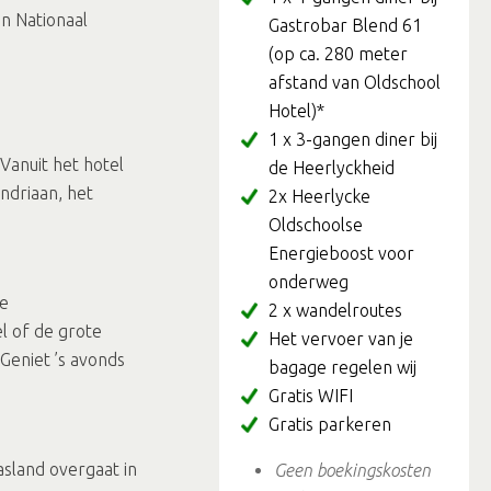
n Nationaal
Gastrobar Blend 61
(op ca. 280 meter
afstand van Oldschool
Hotel)*
1 x 3-gangen diner bij
Vanuit het hotel
de Heerlyckheid
ndriaan, het
2x Heerlycke
Oldschoolse
Energieboost voor
onderweg
ge
2 x wandelroutes
l of de grote
Het vervoer van je
Geniet ’s avonds
bagage regelen wij
Gratis WIFI
Gratis parkeren
asland overgaat in
Geen boekingskosten