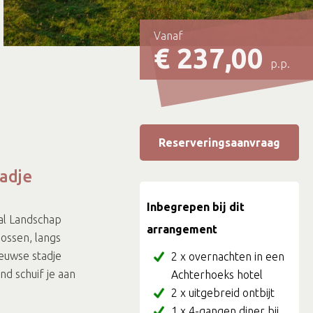
Vanaf
€ 237,00
p.p.
Reserveringsaanvraag
adje
Inbegrepen bij dit
al Landschap
arrangement
ossen, langs
eeuwse stadje
2 x overnachten in een
d schuif je aan
Achterhoeks hotel
2 x uitgebreid ontbijt
1 x 4-gangen diner bij