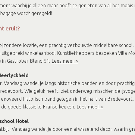
 waarbij je alleen maar hoeft te genieten van al het moois i
e bagage wordt geregeld!
t eruit?
ijzondere locatie, een prachtig verbouwde middelbare school. 
n uitgebreid winkelaanbod. Kunstliefhebbers bezoeken Villa Mo
e in Gastrobar Blend 61.
Lees meer >
Heerlyckheid
aar. Vandaag wandel je langs historische panden en door prachti
edevoort. Wie geluk heeft, ziet onderweg misschien de ijsvoge
erenoveerd historisch pand gelegen in het hart van Bredevoort. 
it de goede klassieke Franse keuken.
Lees meer >
school Hotel
tbijt. Vandaag wandel je door een afwisselend decor waarin gr