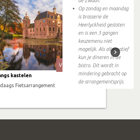
de Zwaan.
Op zondag en maandag
is brasserie de
Heerlyckheid gesloten
en is een 3 gangen
keuzemenu niet
mogelijk. Als alternatief
kun je dineren in de
Van hotel naar hotel
bistro. Dit wordt in
mindering gebracht op
angs kastelen
Het beste
de arrangementsprijs.
-daags Fietsarrangement
3-daags W