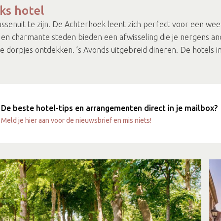
ks hotel
tussenuit te zijn. De Achterhoek leent zich perfect voor een w
n en charmante steden bieden een afwisseling die je nergens an
 dorpjes ontdekken. ’s Avonds uitgebreid dineren. De hotels 
De beste hotel-tips en arrangementen direct in je mailbox?
Meld je hier aan voor de nieuwsbrief en mis niets!