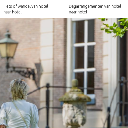
Fiets of wandel van hotel
Dagarrangementen van hotel
naar hotel
naar hotel
Hotels nabij het Pieterpad
Culinaire arrangementen
Hotels nabij het Trekvogelpad
Relax arrangementen
Hotels nabij Ode aan het Landschap
Culturele arrangementen