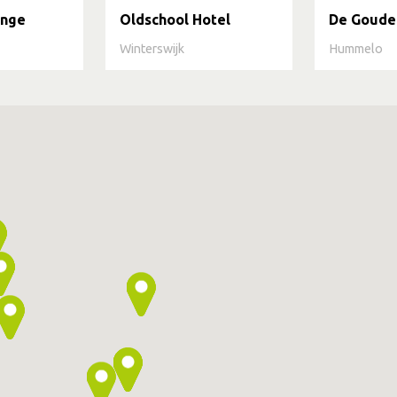
unge
Oldschool Hotel
De Goude
Winterswijk
Hummelo