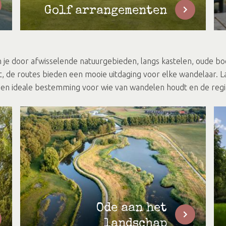
Golf arrangementen
 je door afwisselende natuurgebieden, langs kastelen, oude boe
de routes bieden een mooie uitdaging voor elke wandelaar. Lang
 een ideale bestemming voor wie van wandelen houdt en de regi
Ode aan het
landschap